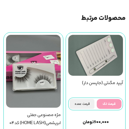
محصولات مرتبط
آیپد مگنتی (جاپسن دار)
قیمت تک
قیمت عمده
مژه مصنوعی جفتی
۶۰۰,۰۰۰
تومان
ابریشمی(HOME LASH) کد04