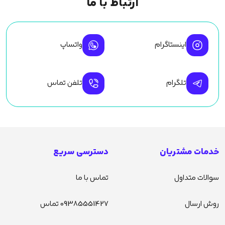
ارتباط با ما
اینستاگرام
واتساپ
تلگرام
تلفن تماس
خدمات مشتریان
دسترسی سریع
سوالات متداول
تماس با ما
روش ارسال
09385551427 تماس