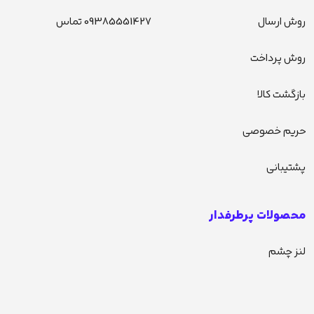
روش ارسال
09385551427 تماس
روش پرداخت
بازگشت کالا
حریم خصوصی
پشتیبانی
محصولات پرطرفدار
لنز چشم