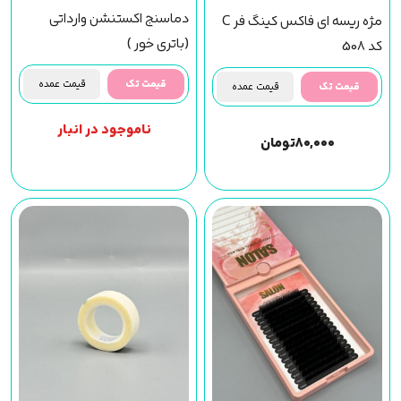
دماسنج اکستنشن وارداتی
مژه ریسه ای فاکس کینگ فر C
(باتری خور )
کد 508
قیمت تک
قیمت عمده
قیمت تک
قیمت عمده
ناموجود در انبار
۸۰,۰۰۰
تومان