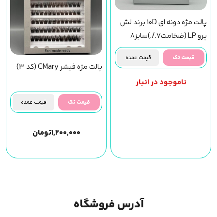
پالت مژه دونه ای 10D برند لش
پرو LP (ضخامت7./.)سایز8
قیمت تک
قیمت عمده
پالت مژه فیشر CMary (کد 3)
ناموجود در انبار
قیمت تک
قیمت عمده
۱,۲۰۰,۰۰۰
تومان
آدرس فروشگاه