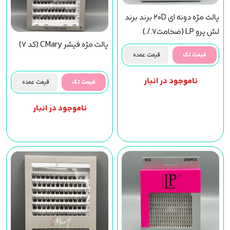
پالت مژه دونه ای 20D برند برند
لش پرو LP (ضخامت7./.)
پالت مژه فیشر CMary (کد 7)
سایز12
قیمت تک
قیمت عمده
ناموجود در انبار
قیمت تک
قیمت عمده
ناموجود در انبار