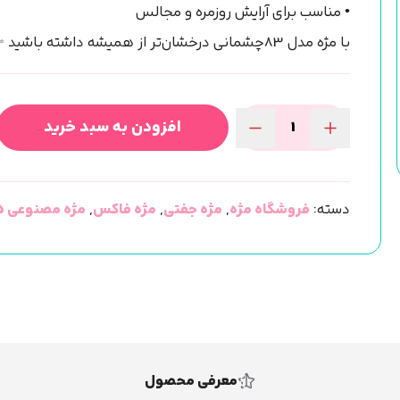
• مناسب برای آرایش روزمره و مجالس
با مژه مدل 83چشمانی درخشان‌تر از همیشه داشته باشید ✨
افزودن به سبد خرید
مژه
فاکس
5
دسته:
فروشگاه مژه
,
مژه جفتی
,
مژه فاکس
,
مژه مصنوعی 5 جفتی
جفتی
(مژه
مصنوعی)
(کد83)
عدد
معرفی محصول