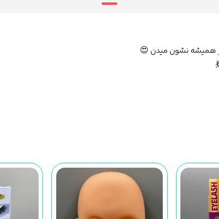
 از همیشه نشون میدن 😍