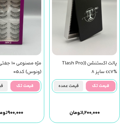
پالت اکستنشن (Tlash Pro)
cc7% سایز 8
(ونوس) کد05
قیمت تک
قیمت عمده
قیمت تک
قیم
۱,۲۰۰,۰۰۰
تومان
۹۰۰,۰۰۰
توم