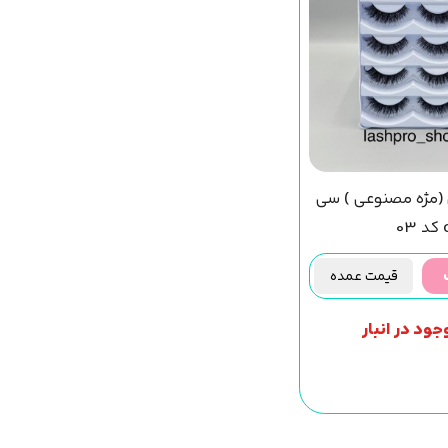
فتی (مژه مصنوعی ) سی
قیمت عمده
جود در انبار