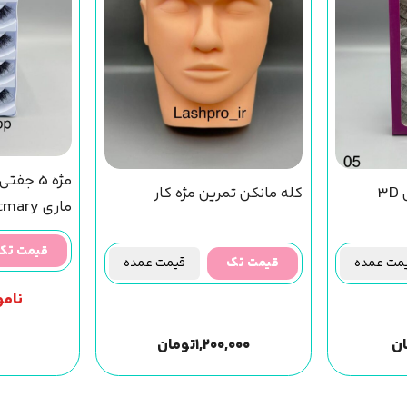
مژه 5 ج
مژه مصنوعی 10 جفتی 3D
کله مانکن تمرین مژه کار
ماری cmary کد 03
قیمت تک
ت عمده
قیمت تک
قیمت عمده
نامو
ان
۱,۲۰۰,۰۰۰
تومان