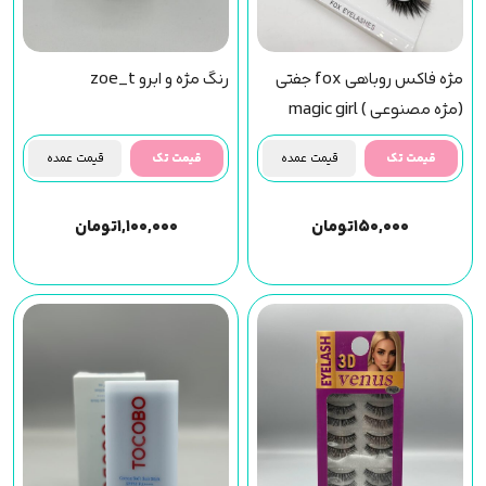
مژه فاکس روباهی fox جفتی
رنگ مژه و ابرو zoe_t
(مژه مصنوعی ) magic girl
(f43) مجیک گرل
قیمت تک
قیمت عمده
قیمت تک
قیمت عمده
۱۵۰,۰۰۰
تومان
۱,۱۰۰,۰۰۰
تومان