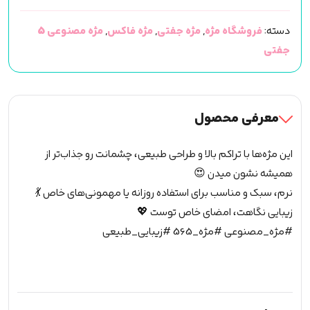
5
دسته:
فروشگاه مژه
,
مژه جفتی
,
مژه فاکس
,
مژه مصنوعی 5
جفتی
جفتی
(مژه
مصنوعی)
(کد565)
عدد
معرفی محصول
این مژه‌ها با تراکم بالا و طراحی طبیعی، چشمانت رو جذاب‌تر از
همیشه نشون میدن 😍
نرم، سبک و مناسب برای استفاده روزانه یا مهمونی‌های خاص 💃
زیبایی نگاهت، امضای خاص توست 💖
#مژه_مصنوعی #مژه_565 #زیبایی_طبیعی