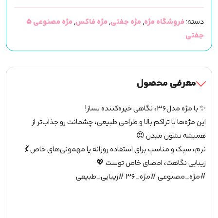
5
دسته:
فروشگاه مژه
,
مژه جفتی
,
مژه فاکس
,
مژه مصنوعی 5
جفتی
جفتی
(مژه
مصنوعی)
(کد36)
عدد
معرفی محصول
✨ با مژه مدل36، نگاهی خیره‌کننده بساز!
این مژه‌ها با تراکم بالا و طراحی طبیعی، چشمانت رو جذاب‌تر از
همیشه نشون میدن 😍
نرم، سبک و مناسب برای استفاده روزانه یا مهمونی‌های خاص 💃
زیبایی نگاهت، امضای خاص توست 💖
#مژه_مصنوعی #مژه_36 #زیبایی_طبیعی