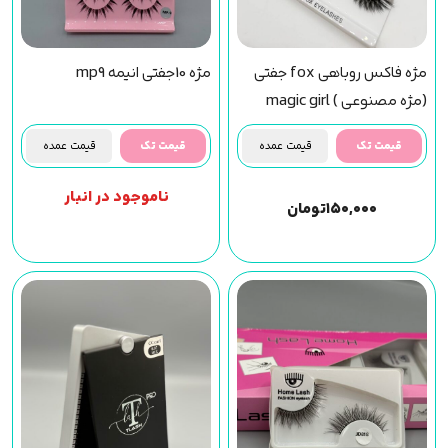
مژه فاکس روباهی fox جفتی
مژه 10جفتی انیمه mp9
(مژه مصنوعی ) magic girl
(f30) مجیک گرل
قیمت تک
قیمت عمده
قیمت تک
قیمت عمده
ناموجود در انبار
۱۵۰,۰۰۰
تومان