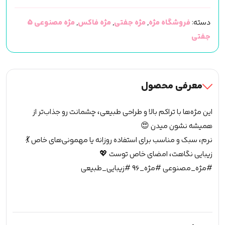
5
دسته:
فروشگاه مژه
,
مژه جفتی
,
مژه فاکس
,
مژه مصنوعی 5
جفتی
جفتی
(مژه
مصنوعی)
(کد
569)
معرفی محصول
عدد
این مژه‌ها با تراکم بالا و طراحی طبیعی، چشمانت رو جذاب‌تر از
همیشه نشون میدن 😍
نرم، سبک و مناسب برای استفاده روزانه یا مهمونی‌های خاص 💃
زیبایی نگاهت، امضای خاص توست 💖
#مژه_مصنوعی #مژه_96 #زیبایی_طبیعی