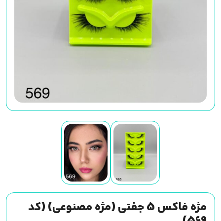
مژه فاکس 5 جفتی (مژه مصنوعی) (کد