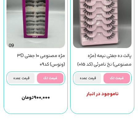
پالت ده جفتی نیمه (مژه
مژه مصنوعی 10 جفتی 3D
مصنوعی) نخ نامرئی (کد 015)
(ونوس) کد09
قیمت تک
قیمت عمده
قیمت تک
قیمت عمده
ناموجود در انبار
۹۰۰,۰۰۰
تومان