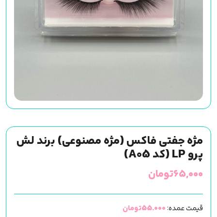
مژه جفتی فاکس (مژه مصنوعی) برند لش
پرو LP (کد A05)
۶۵,۰۰۰
تومان
قیمت عمده:
55.000تومان