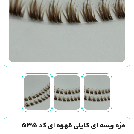
مژه ریسه ای کایلی قهوه ای کد 535