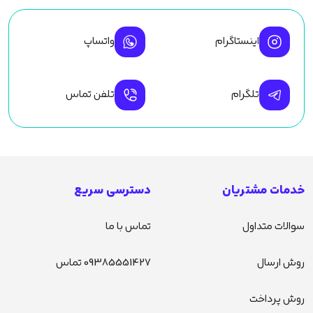
اینستاگرام
واتساپ
تلگرام
تلفن تماس
خدمات مشتریان
دسترسی سریع
سوالات متداول
تماس با ما
روش ارسال
09385551427 تماس
روش پرداخت