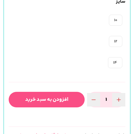
سایز
10
12
14
افزودن به سبد خرید
مژه
ریسه
ای
فیشر