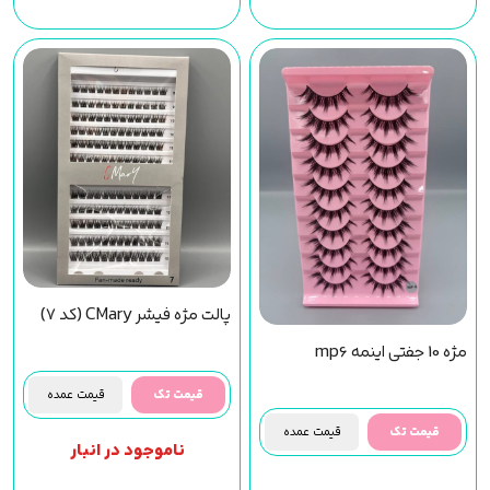
پالت مژه فیشر CMary (کد 7)
مژه 10 جفتی اینمه mp6
قیمت تک
قیمت عمده
قیمت تک
قیمت عمده
ناموجود در انبار