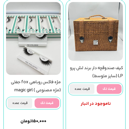
کیف صندوقچه دار برند لش پرو
LP (سایز متوسط)
مژه فاکس روباهی fox جفتی
قیمت تک
قیمت عمده
(مژه مصنوعی ) magic girl
(f43) مجیک گرل
ناموجود در انبار
قیمت تک
قیمت عمده
۱۵۰,۰۰۰
تومان