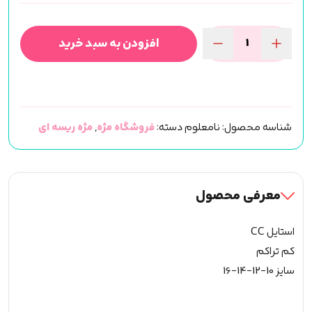
افزودن به سبد خرید
مژه
ریسه
ای
فیشر
شناسه محصول:
نامعلوم
دسته:
فروشگاه مژه
,
مژه ریسه ای
ایزابلا
جدید
(کد
501)
معرفی محصول
عدد
استایل CC
کم تراکم
سایز 10-12-14-16