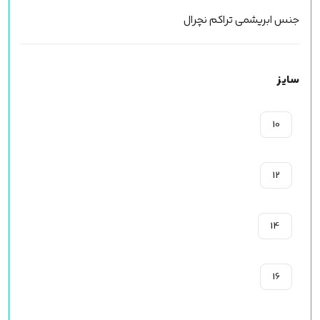
جنس ابریشمی تراکم نچرال
سایز
10
12
14
16