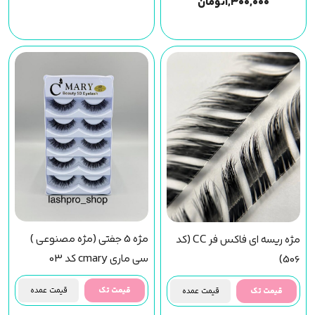
۱,۳۰۰,۰۰۰
تومان
مژه 5 جفتی (مژه مصنوعی )
مژه ریسه ای فاکس فر CC (کد
سی ماری cmary کد 03
506)
قیمت تک
قیمت عمده
قیمت تک
قیمت عمده