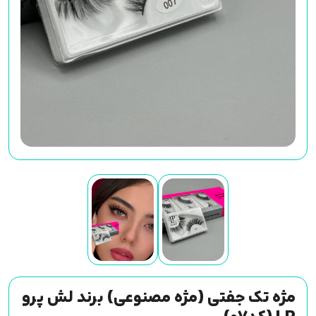
مژه تک جفتی (مژه مصنوعی) برند لش پرو