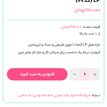
LP (کد07)
۱۱۰,۰۰۰
تومان
قیمت عمده:
85.000تومان
از
10
عدد به بالا
مژه های LP کاملا با موی طبیعی و سبک و ابریشمی
کیفیت درجه یک مناسب برای میکاپ کار و مژه کار های عزیز
افزودن به سبد خرید
مژه
تک
جفتی
دسته:
فروشگاه مژه
,
مژه جفتی
,
مژه مصنوعی تک جفتی
(مژه
مصنوعی)