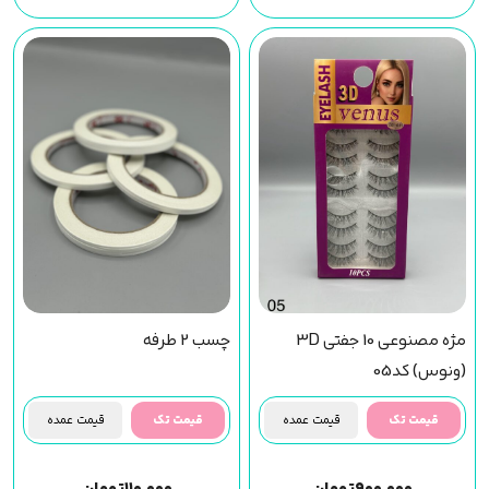
مژه مصنوعی 10 جفتی 3D
چسب 2 طرفه
(ونوس) کد05
قیمت تک
قیمت عمده
قیمت تک
قیمت عمده