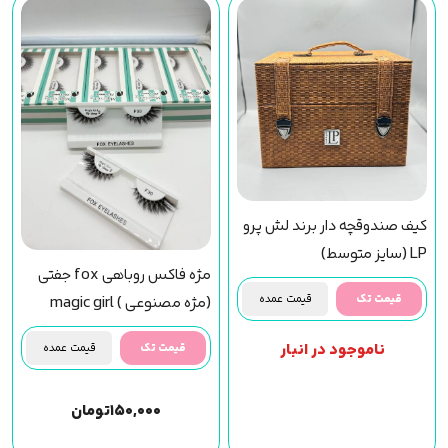
کیف صندوقچه دار برند لش پرو
LP (سایز متوسط)
مژه فاکس روباهی fox جفتی
قیمت تک
قیمت عمده
(مژه مصنوعی ) magic girl
(f30) مجیک گرل
ناموجود در انبار
قیمت تک
قیمت عمده
۱۵۰,۰۰۰
تومان