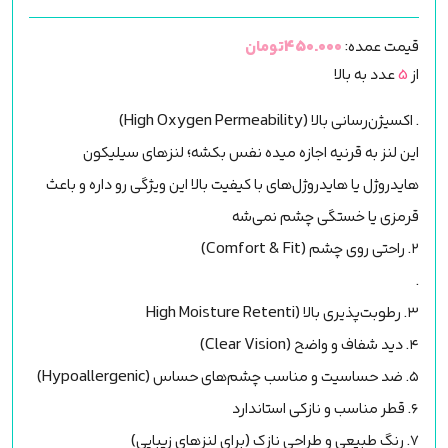
قیمت عمده:
450.000تومان
از
5
عدد به بالا
. اکسیژن‌رسانی بالا (High Oxygen Permeability)
اين لنز به قرنیه اجازه ميده نفس بکشه؛ لنزهای سیلیکون
هایدروژل یا هایدروژل‌های با کیفیت بالا این ویژگی رو داره و باعث
قرمزی یا خستگی چشم نمی‌شه
۲. راحتی روی چشم (Comfort & Fit)
.
۳. رطوبت‌پذیری بالا (High Moisture Retenti
۴. دید شفاف و واضح (Clear Vision)
۵. ضد حساسیت و مناسب چشم‌های حساس (Hypoallergenic)
۶. قطر مناسب و نازکی استاندارد
۷. رنگ طبیعی و طراحی نازک (برای لنزهای زیبایی)