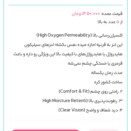
قیمت عمده:
450.000تومان
از
5
عدد به بالا
اکسیژن‌رسانی بالا (High Oxygen Permeability)
اين لنز به قرنیه اجازه ميده نفس بکشه؛ لنزهای سیلیکون
هایدروژل یا هایدروژل‌های با کیفیت بالا این ویژگی رو داره و باعث
قرمزی یا خستگی چشم نمی‌شه
مدت زمان یکساله
ساخت کشور کره
۲. راحتی روی چشم (Comfort & Fit)
۳. رطوبت‌پذیری بالا (High Moisture Retenti
۴. دید شفاف و واضح (Clear Vision)