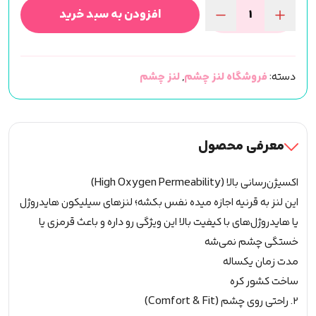
افزودن به سبد خرید
لنز
رنگی
چشم
دسته:
فروشگاه لنز چشم
,
لنز چشم
سی
ویژن
رنگ(NOCHE
BLUE)
معرفی محصول
سالانه
عدد
اکسیژن‌رسانی بالا (High Oxygen Permeability)
اين لنز به قرنیه اجازه ميده نفس بکشه؛ لنزهای سیلیکون هایدروژل
یا هایدروژل‌های با کیفیت بالا این ویژگی رو داره و باعث قرمزی یا
خستگی چشم نمی‌شه
مدت زمان یکساله
ساخت کشور کره
۲. راحتی روی چشم (Comfort & Fit)