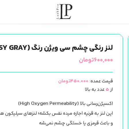
لنز رنگی چشم سی ویژن رنگ (FANTASY GRAY) سالانه
۶۰۰,۰۰۰
تومان
قیمت عمده:
450.000تومان
از
5
عدد به بالا
اکسیژن‌رسانی بالا (High Oxygen Permeability)
اين لنز به قرنیه اجازه ميده نفس بکشه؛ لنزهای سیلیکون هاید
و باعث قرمزی یا خستگی چشم نمی‌شه