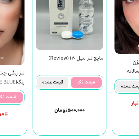
مایع لنز میل120 (Review)
ژن
لنز رنگی چ
رنگ(MIRACLE BLUE) سالانه
قیمت تک
قیمت عمده
ت عمده
قیمت تک
بار
۵۰۰,۰۰۰
تومان
نامو