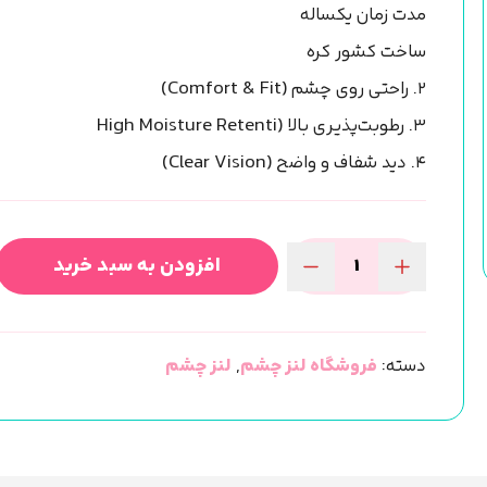
مدت زمان یکساله
ساخت کشور کره
۲. راحتی روی چشم (Comfort & Fit)
۳. رطوبت‌پذیری بالا (High Moisture Retenti
۴. دید شفاف و واضح (Clear Vision)
افزودن به سبد خرید
لنز
رنگی
چشم
دسته:
فروشگاه لنز چشم
,
لنز چشم
سی
ویژن
رنگ
(FANTASY