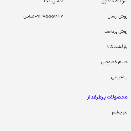
سوالات متداول
تماس با ما
روش ارسال
09385551427 تماس
روش پرداخت
بازگشت کالا
حریم خصوصی
پشتیبانی
محصولات پرطرفدار
لنز چشم