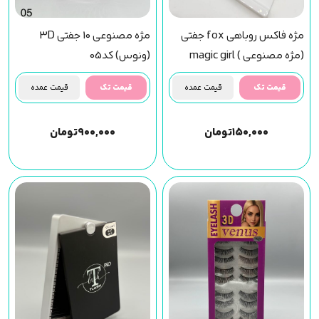
مژه فاکس روباهی fox جفتی
مژه مصنوعی 10 جفتی 3D
(مژه مصنوعی ) magic girl
(ونوس) کد05
(f30) مجیک گرل
قیمت تک
قیمت عمده
قیمت تک
قیمت عمده
۱۵۰,۰۰۰
تومان
۹۰۰,۰۰۰
تومان