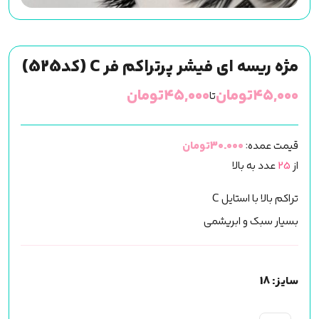
مژه ریسه ای فیشر پرتراکم فر C (کد525)
۴۵,۰۰۰
تومان
۴۵,۰۰۰
تومان
تا
قیمت عمده:
30.000تومان
از
25
عدد به بالا
تراکم بالا با استایل C
بسیار سبک و ابریشمی
سایز: 18