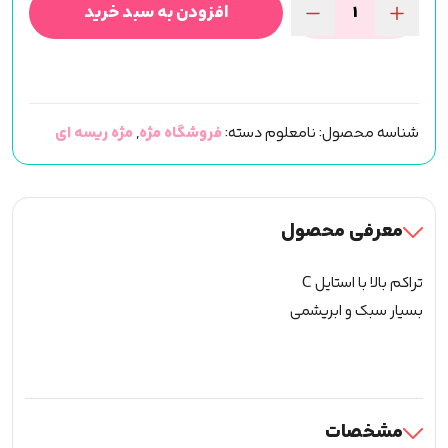
افزودن به سبد خرید
مژه
ریسه
ای
فیشر
شناسه محصول:
نامعلوم
دسته:
فروشگاه مژه
,
مژه ریسه ای
پرتراکم
فر
C
(کد525)
معرفی محصول
عدد
تراکم بالا با استایل C
بسیار سبک و ابریشمی
مشخصات