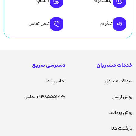
اینستاگرام
واتساپ
تلگرام
تلفن تماس
خدمات مشتریان
دسترسی سریع
سوالات متداول
تماس با ما
روش ارسال
09385551427 تماس
روش پرداخت
بازگشت کالا