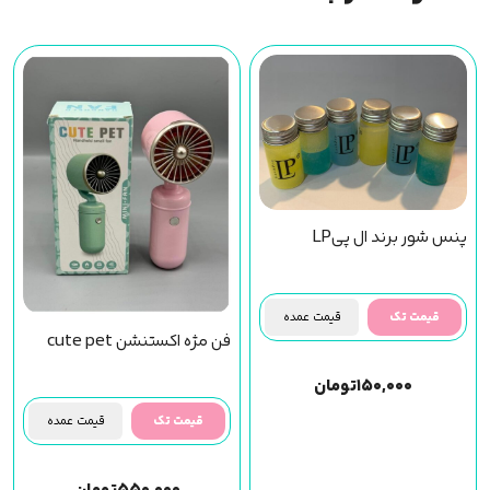
پنس شور برند ال پیLP
قیمت تک
قیمت عمده
فن مژه اکستنشن cute pet
۱۵۰,۰۰۰
تومان
قیمت تک
قیمت عمده