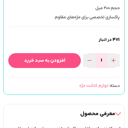
حجم 200 میل
پاکسازی تخصصی برای مژه‌های مقاوم
471 در انبار
افزودن به سبد خرید
فوم
کلینزر
مژه
دسته:
لوازم کاشت مژه
برند
لش
پرو
(Lash
معرفی محصول
Pro)
عدد