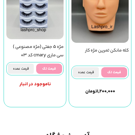
مژه 5 جفتی (مژه مصنوعی )
کله مانکن تمرین مژه کار
سی ماری cmary کد 03
قیمت تک
قیمت عمده
قیمت تک
قیمت عمده
ناموجود در انبار
۱,۲۰۰,۰۰۰
تومان