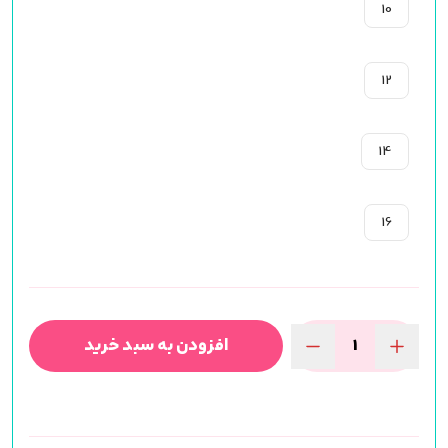
10
12
14
16
افزودن به سبد خرید
مژه
ریسه
ای
فاکس