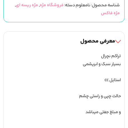
شناسه محصول:
نامعلوم
دسته:
فروشگاه مژه
,
مژه ریسه ای
,
روسی
مژه فاکس
فشن
لوکس
(کد
507)
معرفی محصول
عدد
تراکم نچرال
بسیار سبک و ابریشمی
استایل cc
حالت چپی و راستی چشم
و مبلغ جفتی میباشد