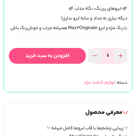
🌿 ابروهای پررنگ، نگاه جذاب 🌿
دیگه نیازی به مداد و سایه ابرو نداری!
با رنگ مژه و ابرو Max2Originale همیشه مرتب و خوش‌رنگ باش.
افزودن به سبد خرید
رنگ
مژه
و
دسته:
لوازم کاشت مژه
ابرو
(MAX2)
عدد
معرفی محصول
✨ زیبایی چشم‌ها با قاب ابروها کامل میشه ✨