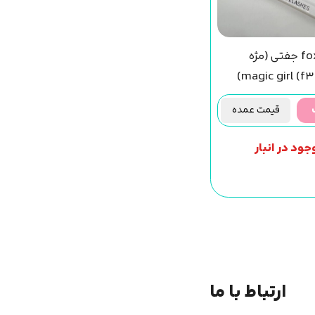
مژه فاکس fox جفتی (مژه
مصنوعی ) magic girl (f39)
قیمت عمده
جود در انبار
ارتباط با ما