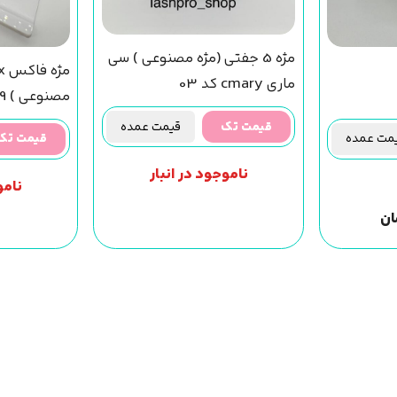
مژه 5 جفتی (مژه مصنوعی ) سی
ماری cmary کد 03
مجیک گرل
قیمت تک
قیمت عمده
ت عمده
قیمت تک
ناموجود در انبار
نامو
ان