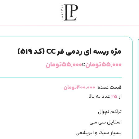
مژه ریسه ای ردمی فر CC (کد 519)
۵۵,۰۰۰
تومان
۵۵,۰۰۰
تومان
تا
قیمت عمده:
400.000تومان
از
25
عدد به بالا
تراکم نچرال
استایل سی سی
بسیار سبک و ابریشمی