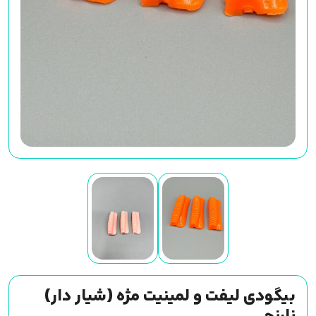
بیگودی لیفت و لمینیت مژه (شیار دار)