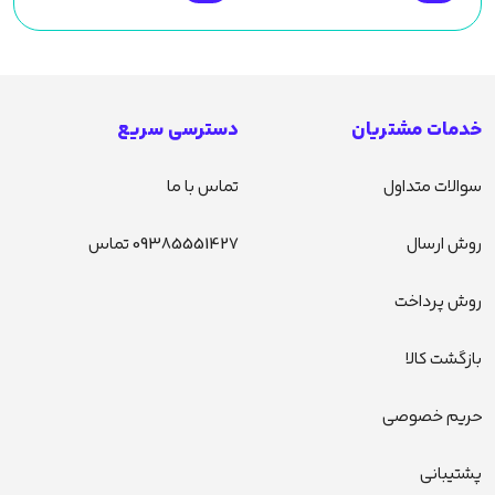
خدمات مشتریان
دسترسی سریع
سوالات متداول
تماس با ما
روش ارسال
09385551427 تماس
روش پرداخت
بازگشت کالا
حریم خصوصی
پشتیبانی