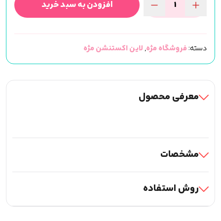
افزودن به سبد خرید
آی
پد
اکستنشن
دسته:
فروشگاه مژه
,
لاین اکستنشن مژه
برند
لش
پرو
LP
معرفی محصول
عدد
مشخصات
روش استفاده