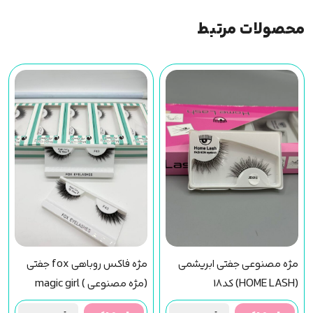
محصولات مرتبط
مژه مصنوعی جفتی ابریشمی
مژه فاکس روباهی fox جفتی
(HOME LASH) کد18
(مژه مصنوعی ) magic girl
(f43) مجیک گرل