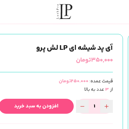
آی پد شیشه ای LP لش پرو
۳۵۰,۰۰۰
تومان
قیمت عمده:
250.000تومان
از
3
عدد به بالا
افزودن به سبد خرید
آی
پد
شیشه