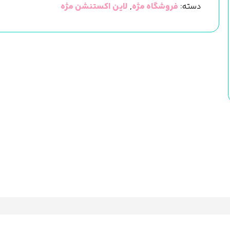
دسته:
فروشگاه مژه
,
لاین اکستنشن مژه
ای
LP
لش
پرو
عدد