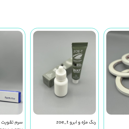
رنگ مژه و ابرو zoe_t
سرم تقویت ک