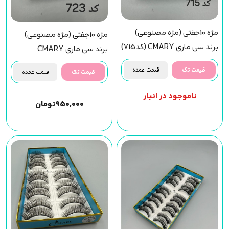
مژه 10جفتی (مژه مصنوعی)
مژه 10جفتی (مژه مصنوعی)
برند سی ماری CMARY (کد715)
برند سی ماری CMARY
(کد723)
قیمت تک
قیمت عمده
قیمت تک
قیمت عمده
ناموجود در انبار
۹۵۰,۰۰۰
تومان