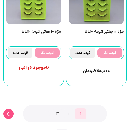
مژه 10جفتی انیمه BL10
مژه 10جفتی انیمه BL12
قیمت تک
قیمت عمده
قیمت تک
قیمت عمده
ناموجود در انبار
۷۵۰,۰۰۰
تومان
3
2
1