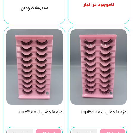
ناموجود در انبار
۷۵۰,۰۰۰
تومان
مژه 10 جفتی انیمه mp35
مژه 10 جفتی انیمه mp36